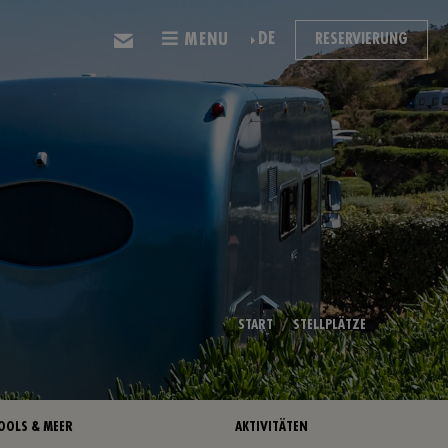
DE
MENU
RESERVIERUNG
START
STELLPLÄTZE
OOLS & MEER
AKTIVITÄTEN