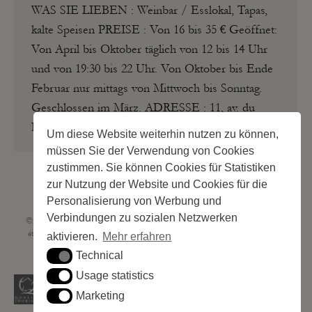
WAS SIE LIEBEN : Weinbar / Esslokal, Tapas,
kalte Speisen PREISE : Von 16 bis 35 € Geöffnet:
Von April bis Oktober täglich von 12 bis 14 Uhr
und von 19:30 bis 22 Uhr. Von Oktober bis Ende
Februar nur mittags von Mittwoch bis Sonntag.
Geschlossen im März. ADRESSE : 11, av. du
Puig–del-Mas –…
Um diese Website weiterhin nutzen zu können,
müssen Sie der Verwendung von Cookies
zustimmen. Sie können Cookies für Statistiken
zur Nutzung der Website und Cookies für die
Personalisierung von Werbung und
Verbindungen zu sozialen Netzwerken
©2023 Les Criques de Porteils | SIRET: 539 925 636 00026 - Classement 5
étoiles Tourisme N° C66-001852-002 du 5 août 2021 - 247 Emplacements
aktivieren.
Mehr erfahren
Site web réalisé par
Cédric Postel Webmaster
Technical
Technical
Usage statistics
Usage statistics
Marketing
Marketing