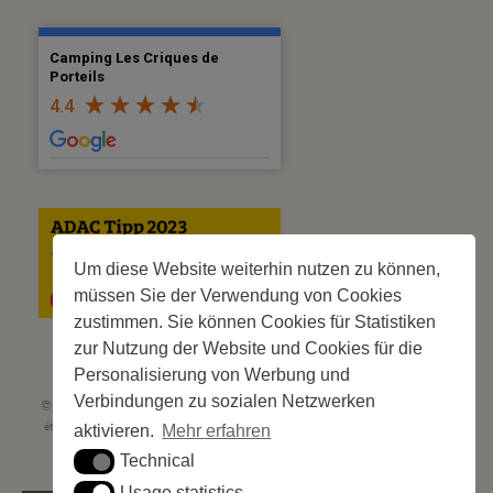
Camping Les Criques de
Porteils
4.4
Um diese Website weiterhin nutzen zu können,
müssen Sie der Verwendung von Cookies
zustimmen. Sie können Cookies für Statistiken
zur Nutzung der Website und Cookies für die
Personalisierung von Werbung und
Verbindungen zu sozialen Netzwerken
©2023 Les Criques de Porteils | SIRET: 539 925 636 00026 - Classement 5
étoiles Tourisme N° C66-001852-002 du 5 août 2021 - 247 Emplacements
aktivieren.
Mehr erfahren
Site web réalisé par
Cédric Postel Webmaster
Technical
Technical
Usage statistics