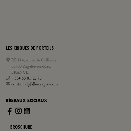
Beitrag:
LES CRIQUES DE PORTEILS
RD114, route de Collioure
66700 Argelès-sur-Mer,
FRANCE
+334 68 81 12 73
contactcdp[a]lescriques.com
RÉSEAUX SOCIAUX
Instagram
BROSCHÜRE