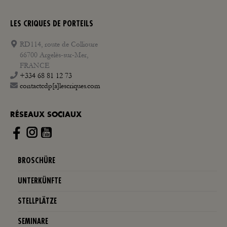
LES CRIQUES DE PORTEILS
RD114, route de Collioure
66700 Argelès-sur-Mer,
FRANCE
+334 68 81 12 73
contactcdp[a]lescriques.com
RÉSEAUX SOCIAUX
Instagram
BROSCHÜRE
UNTERKÜNFTE
STELLPLÄTZE
SEMINARE