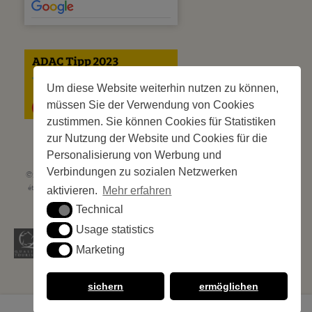
Um diese Website weiterhin nutzen zu können,
müssen Sie der Verwendung von Cookies
zustimmen. Sie können Cookies für Statistiken
zur Nutzung der Website und Cookies für die
Personalisierung von Werbung und
Verbindungen zu sozialen Netzwerken
©2023 Les Criques de Porteils | SIRET: 539 925 636 00026 - Classement 5
étoiles Tourisme N° C66-001852-002 du 5 août 2021 - 247 Emplacements
aktivieren.
Mehr erfahren
Site web réalisé par
Cédric Postel Webmaster
Technical
Technical
Usage statistics
Usage statistics
Marketing
Marketing
sichern
ermöglichen
MENU